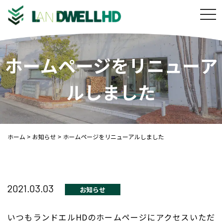
t
o
g
g
ホームページをリニューア
l
e
ルしました
n
a
v
i
ホーム
>
お知らせ
>
ホームページをリニューアルしました
g
a
t
i
2021.03.03
o
お知らせ
n
いつもランドエルHDのホームページにアクセスいただ