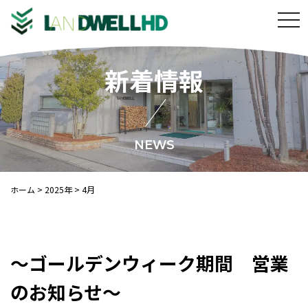
t
o
g
新着情報
g
l
e
n
a
NEWS
v
i
ホーム
>
2025年
>
4月
g
a
t
i
～ゴールデンウィーク期間 営業
o
n
のお知らせ～