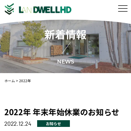
t
o
g
新着情報
g
l
e
n
a
NEWS
v
i
ホーム
>
2022年
g
a
t
i
2022年 年末年始休業のお知らせ
o
n
2022.12.24
お知らせ